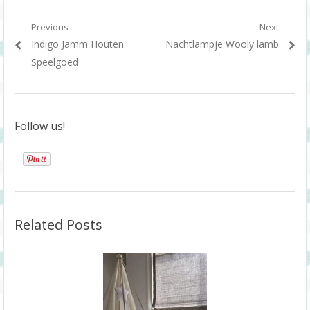
Berichtnavigatie
Previous
Next
Previous
Next
Indigo Jamm Houten
Nachtlampje Wooly lamb
post:
post:
Speelgoed
Follow us!
Related Posts