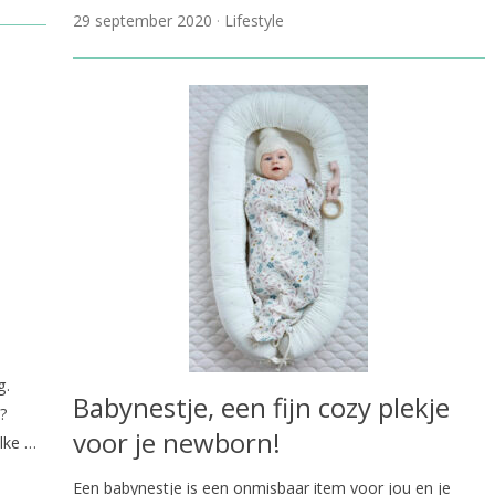
29 september 2020
Lifestyle
g.
Babynestje, een fijn cozy plekje
d?
voor je newborn!
elke …
Een babynestje is een onmisbaar item voor jou en je