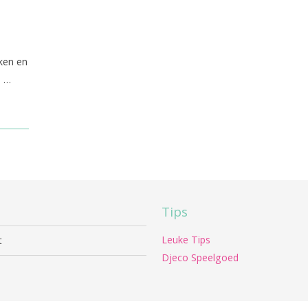
s
ken en
. …
Tips
Leuke Tips
t
Djeco Speelgoed