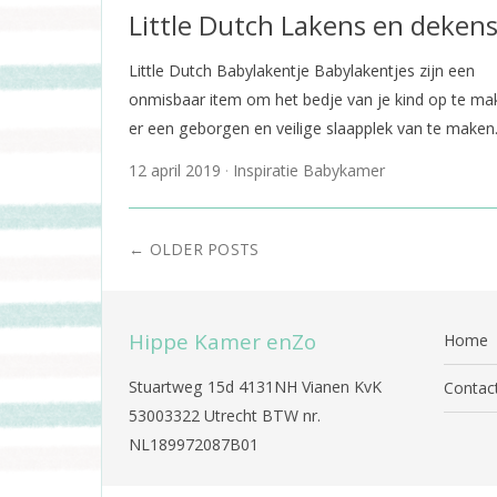
Little Dutch Lakens en deken
Little Dutch Babylakentje Babylakentjes zijn een
onmisbaar item om het bedje van je kind op te ma
er een geborgen en veilige slaapplek van te maken
12 april 2019
Inspiratie Babykamer
←
OLDER POSTS
Hippe Kamer enZo
Home
Stuartweg 15d 4131NH Vianen KvK
Contac
53003322 Utrecht BTW nr.
NL189972087B01