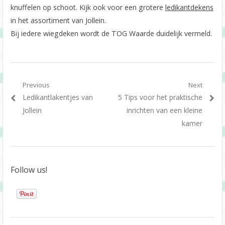
knuffelen op schoot. Kijk ook voor een grotere
ledikantdekens
in het assortiment van Jollein.
Bij iedere wiegdeken wordt de TOG Waarde duidelijk vermeld.
Berichtnavigatie
Previous
Next
Previous
Next
Ledikantlakentjes van
5 Tips voor het praktische
post:
post:
Jollein
inrichten van een kleine
kamer
Follow us!