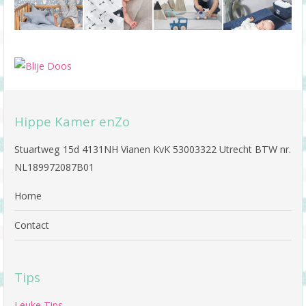
Hippe Kamer enZo
Stuartweg 15d 4131NH Vianen KvK 53003322 Utrecht BTW nr.
NL189972087B01
Home
Contact
Tips
Leuke Tips