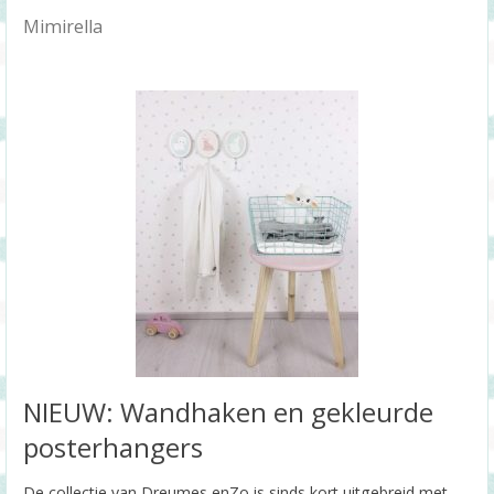
Mimirella
NIEUW: Wandhaken en gekleurde
posterhangers
De collectie van Dreumes enZo is sinds kort uitgebreid met