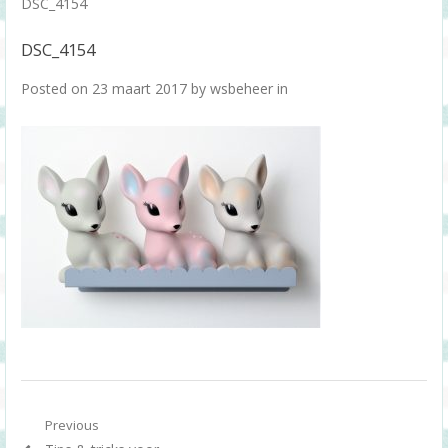
DSC_4154
DSC_4154
Posted on
23 maart 2017
by
wsbeheer
in
Berichtnavigatie
Previous