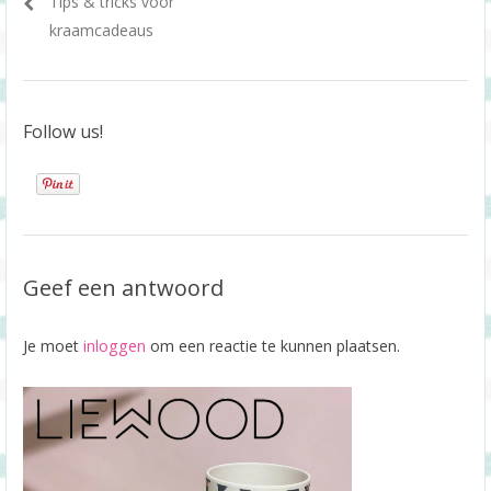
Previous
Tips & tricks voor
post:
kraamcadeaus
Follow us!
Geef een antwoord
Je moet
inloggen
om een reactie te kunnen plaatsen.